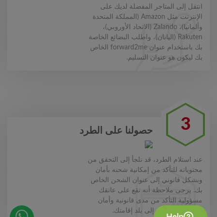
انتقل إلى المتاجر المفضلة لديك على
الإنترنت مثل Amazon (المملكة المتحدة
وألمانيا)، Zalando (الاتحاد الأوروبي)،
Rakuten (اليابان)، واطلب البضائع الخاصة
بك باستخدام عنوان forward2me الخاص
بك ليكون هو عنوان التسليم.
3
حصولنا على الطرد
عند استلام الطرد، قد نلجأ إلى التحقق من
محتوياته للتأكد من إمكانية شحنه بأمان
وبشكل قانوني إلى عنوان الشحن الخاص
بك. يرجى ملاحظة أنه تقع على عاتقك
مسؤولية التأكد من مدى قانونية وأمان
العناصر المرسلة إلى بلد إقامتك.
Help