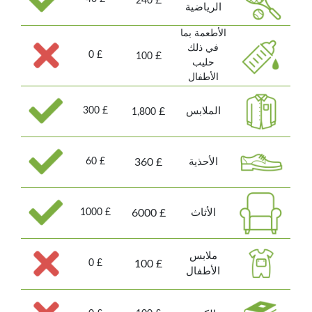
240
الرياضية
الأطعمة بما
في ذلك
£ 0
£
100
حليب
الأطفال
الملابس
£ 300
£
1,800
الأحذية
£ 60
£ 360
الأثاث
£ 1000
£ 6000
ملابس
£ 0
£ 100
الأطفال