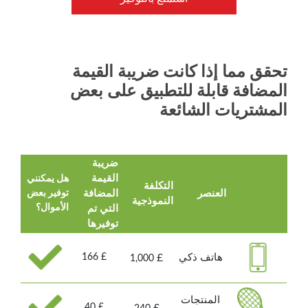
تحقق مما إذا كانت ضريبة القيمة
المضافة قابلة للتطبيق على بعض
المشتريات الشائعة
ضريبة
القيمة
هل يمكنني
التكلفة
العنصر
المضافة
توفير بعض
النموذجية
التي تم
الأموال؟
توفيرها
هاتف ذكي
£ 166
£
1,000
المنتجات
£ 40
£