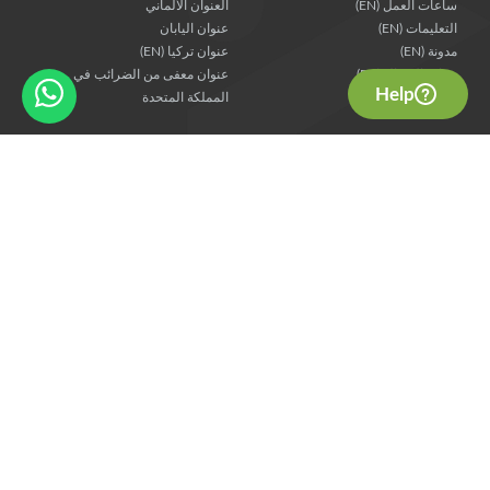
ساعات العمل (EN)
العنوان الألماني
التعليمات (EN)
عنوان اليابان
مدونة (EN)
عنوان تركيا (EN)
جهات الاتصال (EN)
عنوان معفى من الضرائب في
Help
المملكة المتحدة
الخدمات
قانونية
المتسوق الشخصي
شروط المعاملة (EN)
الشحن الدولي للسلع كبيرة الحجم
شروط الاستخدام (EN)
عوائد المناولة
خصوصية (EN)
الجمع وإعادة التعبئة (EN)
التحكم في ملفات تعريف الارتباط
(EN)
حماية + ضمان (EN)
شراكة
تابعنا
شركاء المستودعات (EN)
شريك التجزئة (EN)
التسويق بالعمولة (EN)